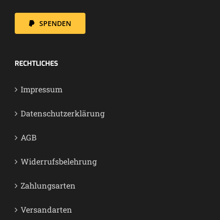
SPENDEN
RECHT­LI­CHES
Impres­sum
Daten­schutz­er­klä­rung
AGB
Wider­rufs­be­leh­rung
Zah­lungs­ar­ten
Ver­sand­ar­ten