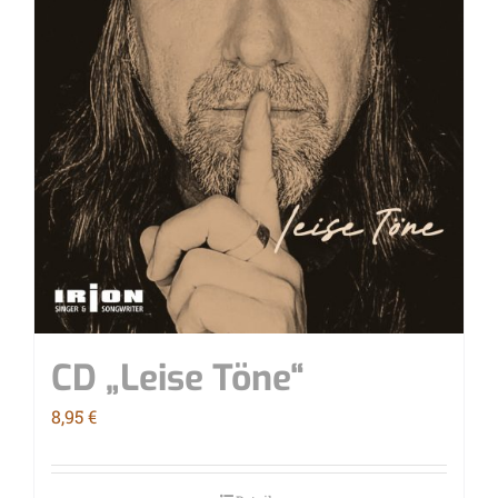
CD „Lei­se Töne“
8,95
€