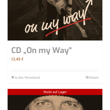
CD „On my Way“
13,49
€
In den Warenkorb
Details
Nicht auf Lager