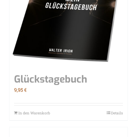
Glücks­ta­ge­buch
9,95
€
In den Warenkorb
Details