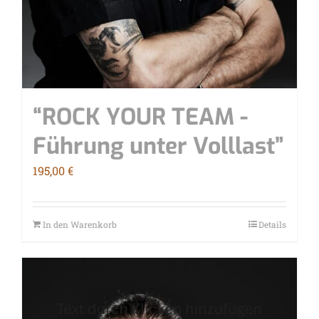
“ROCK YOUR TEAM -
Füh­rung unter Volllast”
195,00
€
In den Warenkorb
Details