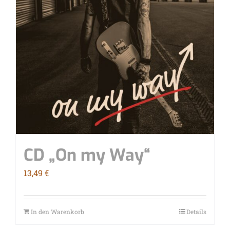
CD „On my Way“
13,49
€
In den Warenkorb
Details