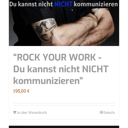
“ROCK YOUR WORK -
Du kannst nicht NICHT
kommunizieren”
195,00
€
In den Warenkorb
Details