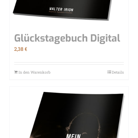
Glücks­ta­ge­buch Digital
2,38
€
In den Warenkorb
Details