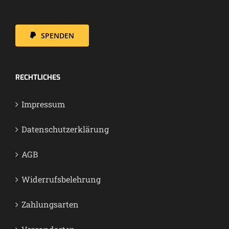
SPENDEN
RECHT­LI­CHES
Impres­sum
Daten­schutz­er­klä­rung
AGB
Wider­rufs­be­leh­rung
Zah­lungs­ar­ten