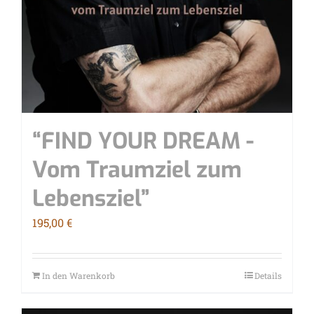
“FIND YOUR DREAM -
Vom Traum­ziel zum
Lebensziel”
195,00
€
In den Warenkorb
Details