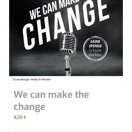
We can make the
change
4,28
€