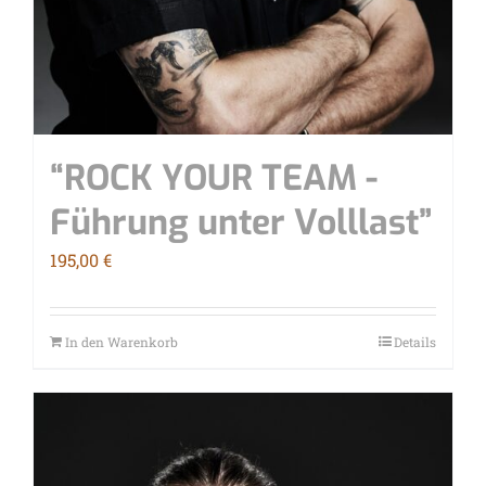
“ROCK YOUR TEAM -
Füh­rung unter Volllast”
195,00
€
In den Warenkorb
Details