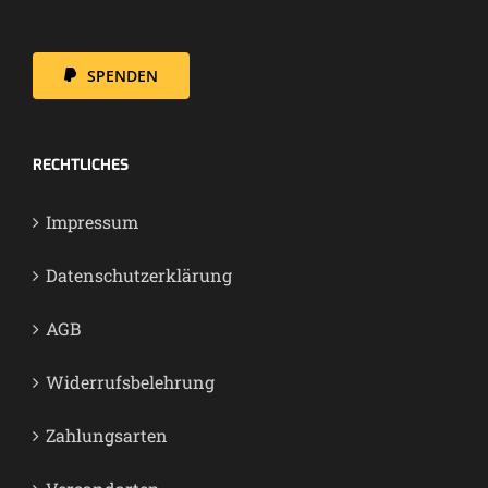
SPENDEN
RECHT­LI­CHES
Impres­sum
Daten­schutz­er­klä­rung
AGB
Wider­rufs­be­leh­rung
Zah­lungs­ar­ten