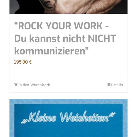
“ROCK YOUR WORK -
Du kannst nicht NICHT
kommunizieren”
195,00
€
In den Warenkorb
Details