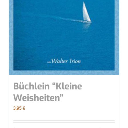
Büch­lein “Klei­ne
Weisheiten”
3,95
€