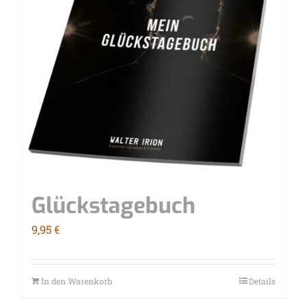
Glücks­ta­ge­buch
9,95
€
In den Warenkorb
Details