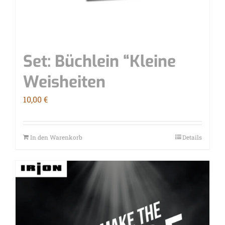
Set: Büch­lein “Klei­ne
Weisheiten
10,00
€
In den Warenkorb
Details