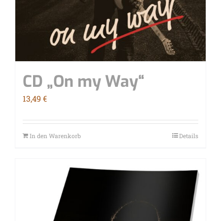
CD „On my Way“
13,49
€
In den Warenkorb
Details