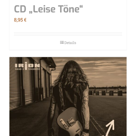
CD „Lei­se Töne“
8,95
€
Details