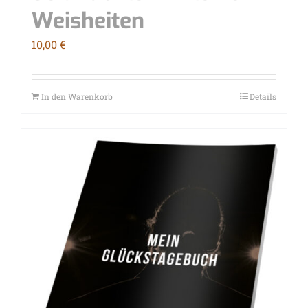
Weisheiten
10,00
€
In den Warenkorb
Details