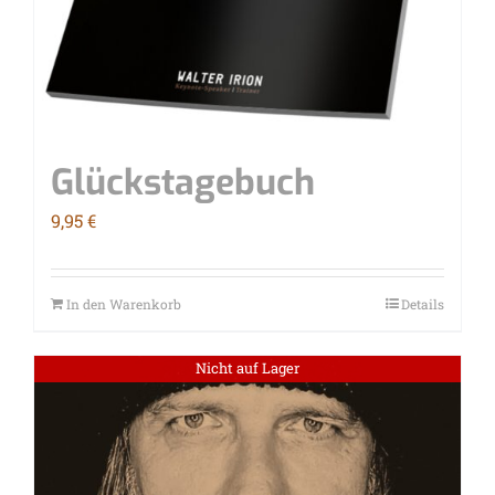
Glücks­ta­ge­buch
9,95
€
In den Warenkorb
Details
Nicht auf Lager