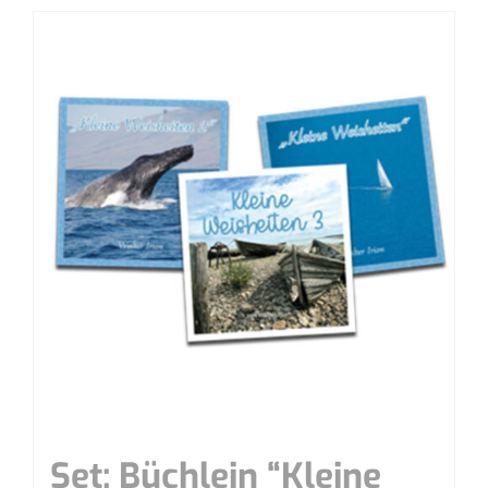
Set: Büch­lein “Klei­ne