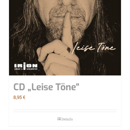
CD „Lei­se Töne“
8,95
€
Details