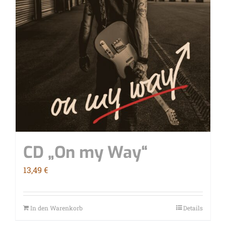
CD „On my Way“
13,49
€
In den Warenkorb
Details