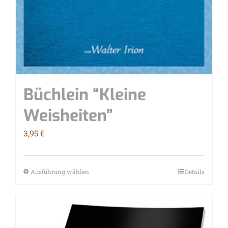
Büch­lein “Klei­ne
Weisheiten”
3,95
€
Ausführung wählen
Details
Dieses
Produkt
weist
mehrere