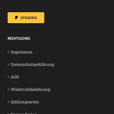
SPENDEN
RECHT­LI­CHES
Impres­sum
Daten­schutz­er­klä­rung
AGB
Wider­rufs­be­leh­rung
Zah­lungs­ar­ten