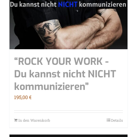
“ROCK YOUR WORK -
Du kannst nicht NICHT
kommunizieren”
195,00
€
In den Warenkorb
Details