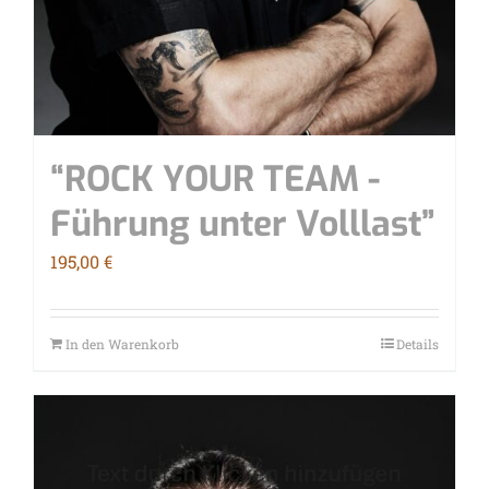
“ROCK YOUR TEAM -
Füh­rung unter Volllast”
195,00
€
In den Warenkorb
Details